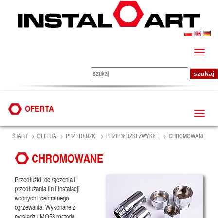
OFERTA
START
OFERTA
PRZEDŁUŻKI
PRZEDŁUŻKI ZWYKŁE
CHROMOWANE
CHROMOWANE
Przedłużki do łączenia i
przedłużania linii instalacji
wodnych i centralnego
ogrzewania. Wykonane z
mosiądzu MO58 metodą