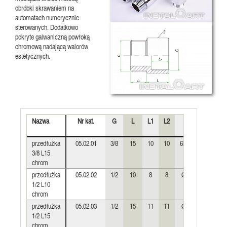
obróbki skrawaniem na
automatach numerycznie
sterowanych. Dodatkowo
pokryte galwaniczną powłoką
chromową nadającą walorów
estetycznych.
Nazwa
Nr kat.
G
L
L1
L2
S
Waga
(kg)
przedłużka
05.02.01
3/8
15
10
10
6kt19
0,023
3/8 L15
chrom
przedłużka
05.02.02
1/2
10
8
8
Ø24
0,023
1/2 L10
chrom
przedłużka
05.02.03
1/2
15
11
11
Ø24
0,033
1/2 L15
chrom