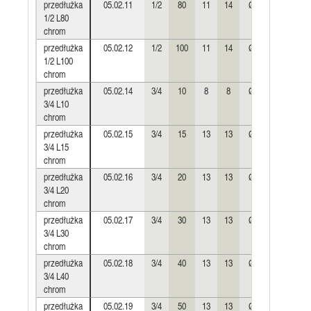
przedłużka
05.02.11
1/2
80
11
14
Ø24
0,188
1/2 L80
chrom
przedłużka
05.02.12
1/2
100
11
14
Ø24
0,240
1/2 L100
chrom
przedłużka
05.02.14
3/4
10
8
8
Ø30
0,033
3/4 L10
chrom
przedłużka
05.02.15
3/4
15
13
13
Ø30
0,049
3/4 L15
chrom
przedłużka
05.02.16
3/4
20
13
13
Ø30
0,064
3/4 L20
chrom
przedłużka
05.02.17
3/4
30
13
13
Ø30
0,099
3/4 L30
chrom
przedłużka
05.02.18
3/4
40
13
13
Ø30
0,133
3/4 L40
chrom
przedłużka
05.02.19
3/4
50
13
13
Ø30
0,165