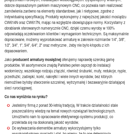
dobrze doposażonym parkiem maszynowym CNC, co pozwala nam realizować
zamówienia zarówno na elementy standardowe, jak i nietypowe, zgodne z
indywidualną specyfikacją. Produkty wykonujemy z najwyższej jakości mosiądzu
CW614N oraz CW617N, mając na względzie obowiązujące normy. Korzystamy z
obrabiarek sterowanych numerycznie CNC, dzięki czemu wyroby w 100%
odpowiadają oczekiwaniom klientów i wymaganiom technicznym. Są maksymalnie
dopracowane, możemy wyprodukować armaturę w zakresie rozmiarów 1/4”, 3/8”,
1/2”, 3/4”, 1”, 5/4”, 6/4”, 2” oraz metryczne , żeby nie było kłopotu z ich
dopasowaniem.
Jako
producent armatury mosiężnej
oferujemy naprawdę szeroką gamę
produktów. W asortymencie znajdą Państwo pełen osprzęt do instalacji
wodomierzy, wszelkiego rodzaju złączki, również śrubunki, mufy, redukcje, nyple,
przedłużki, zaślepki, korki, nakrętki i wiele innych wyrobów, bez których
niemożliwe byłoby stworzenie szczelnej, wytrzymałej i bezawaryjnie działającej
sieci rurociągowej.
Co nas wyróżnia na rynku?
Jesteśmy firmą z ponad 30-letnią tradycją. W trakcie działalności stale
poszerzaliśmy wiedzę na temat nowych rozwiązań technologicznych.
Umożliwiło nam to opracowanie efektywnego systemu produkcji, co
przekłada się na doskonałą jakość wyrobów.
Do wytwarzania elementów armatury wykorzystujemy tylko
wysokogatunkowy mosiądz i stal, bo wiemy, że to one determinują