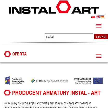
OFERTA
PRODUCENT ARMATURY INSTAL - ART
Zajmujemy się produkcją i sprzedażą armatury mosiężnej stosowanej w
połączeniach rurowych, instalacjach wodociągowych. Dysponujemy własnym,