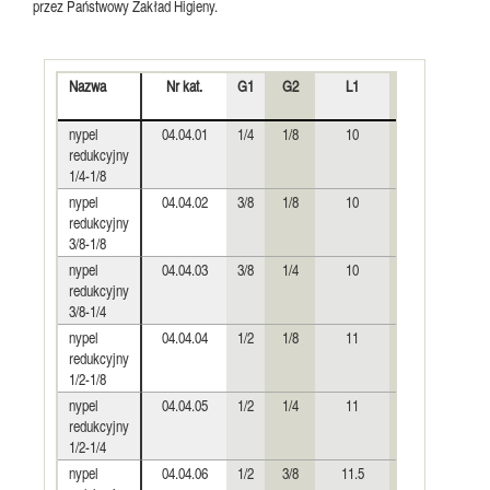
przez Państwowy Zakład Higieny.
Nazwa
Nr kat.
G1
G2
L1
L2
nypel
04.04.01
1/4
1/8
10
9
redukcyjny
1/4-1/8
nypel
04.04.02
3/8
1/8
10
9
redukcyjny
3/8-1/8
nypel
04.04.03
3/8
1/4
10
9.5
redukcyjny
3/8-1/4
nypel
04.04.04
1/2
1/8
11
8
redukcyjny
1/2-1/8
nypel
04.04.05
1/2
1/4
11
9
redukcyjny
1/2-1/4
nypel
04.04.06
1/2
3/8
11.5
10.5