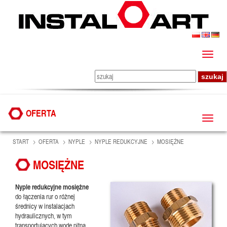
OFERTA
START
OFERTA
NYPLE
NYPLE REDUKCYJNE
MOSIĘŻNE
MOSIĘŻNE
Nyple redukcyjne mosiężne
do łączenia rur o różnej
średnicy w instalacjach
hydraulicznych, w tym
transportujących wodę pitną.