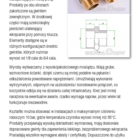
Produkty po obu stronach
zakończone są gwintem
zewnętrznym. W środkowej
części mają sześciokątny
pierścień ułatwiający
wkręcanie przy pomocy klucza.
Elementy dostępne są w
różnych konfiguracjach średnic
gwintów, których rozmiar
wynosi od 1/8 cala do 6/4 cala.
Wyroby wytwarzamy z wysokojakościowego mosiądzu. Mają grube,
wzmocnione ścianki, dzięki czemu są mniej podatne na pękanie i
odkształcenia powodowane naprężeniami. Umożliwiają wykonanie
wytrzymałych, odpornych na uszkodzenia i korodowanie połączeń, co
korzystnie odbija się na działaniu całej infrastruktury. Sieć jest mniej
narażona na ewentualne awarie, rzadko wymaga napraw, przez wiele lat
funkcjonuje niezawodnie.
Kształtki można stosować w instalacjach o maksymalnym ciśnieniu
roboczym 10 bar, gdzie temperatura czynnika wynosi mniej niż 95°C.
Produkty przejawiają wysoką dokładność wymiarową, mają doskonale
dopracowane gwinty dla zapewnienia lekkiego, bezproblemowego wkręcania.
Posiadają wszelkie wymagane atesty i certyfikaty. Dopuszczone do użytku