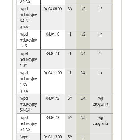
3/4-1/2
nypel
04.04.09.00
3/4
1/2
13
11
redukcyjny
3/4-1/2
gruby
nypel
04.04.10
1
1/2
14
12
redukcyjny
1-1/2
nypel
04.04.11
1
3/4
14
13
redukcyjny
1-3/4
nypel
04.04.11.00
1
3/4
14
13
redukcyjny
1-3/4
gruby
nypel
04.04.12
5/4
3/4
wg
wg
redukcyjny
zapytania
zapytania
za
5/4-3/4*
nypel
04.04.13
5/4
1/2
wg
wg
redukcyjny
zapytania
zapytania
za
5/4-1/2 *
Nypel
04.04.13.00
5/4
1