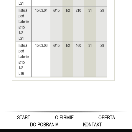
L21
listwa
15.03.04
Ø15
1/2
210
31
29
11
12
pod
baterie
Ø15
1/2
L21
listwa
15.03.03
Ø15
1/2
160
31
29
11
12
pod
baterie
Ø15
1/2
L16
START
O FIRMIE
OFERTA
DO POBRANIA
KONTAKT